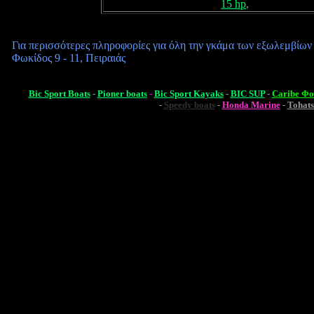
15 hp
,
Για περισσότερες πληροφορίες για όλη την γκάμα των εξωλεμβίω
Φωκίδος 9 - 11
, Πειραιάς
Bic Sport Boats
-
Pioner boats
-
Bic Sport Kayaks
-
BIC SUP
-
Caribe Φ
-
Speedy boats
-
Honda Marine
-
Tohats