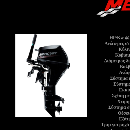
HP/Kw @ 
Ανώτερες σ
Κύλιν
Κυβισμ
Διάμετρος δ
Βαλβ
Ανάφ
Σύστημα 
Σύστημα
Εκκί
Σχέση με
Χειρη
Σύστημα δ
Θέσει
Εξάτ
Τριμ για ρηχά 