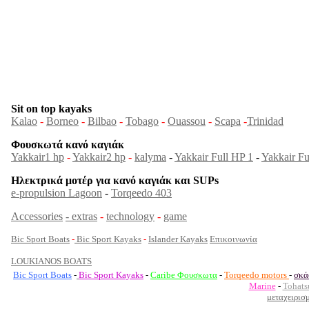
Sit on top kayaks
Kalao
-
Borneo
-
Bilbao
-
Tobago
-
Ouassou
-
Scapa
-
Trinidad
Φουσκωτά κανό καγιάκ
Yakkair1 hp
-
Yakkair2 hp
-
kalyma
-
Yakkair Full HP 1
-
Yakkair Fu
Ηλεκτρικά μοτέρ για κανό καγιάκ και SUPs
e-propulsion Lagoon
-
Torqeedo 403
Accessories
-
extras
-
technology
-
game
Bic Sport Boats
-
Bic Sport Kayaks
-
Islander Kayaks
Επικοινωνία
LOUKIANOS BOATS
Bic Sport Boats
-
Bic Sport Kayaks
-
Caribe Φουσκωτα
-
Torqeedo motors
-
σκά
Marine
-
Tohats
μεταχειρισ