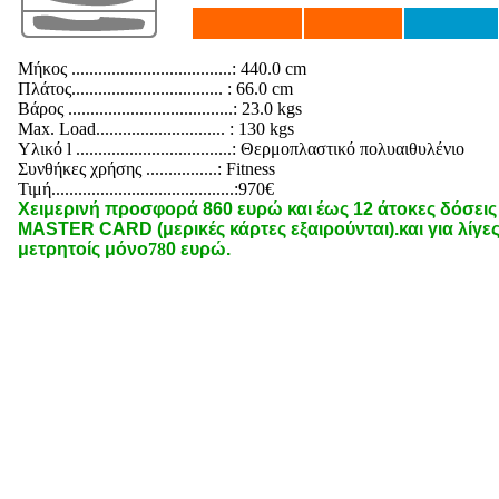
Μήκος ....................................: 440.0 cm
Πλάτος.................................. : 66.0 cm
Βάρος .....................................: 23.0 kgs
Max. Load............................. : 130 kgs
Υλικό l ...................................: Θερμοπλαστικό πολυαιθυλένιο
Συνθήκες χρήσης ................: Fitness
Τιμή.........................................:970€
Χειμερινή προσφορά 860 ευρώ και έως 12 άτοκες δόσεις 
MASTER CARD (μερικές κάρτες εξαιρούνται).και για λίγες
μετρητοίς μόνο
78
0 ευρώ.